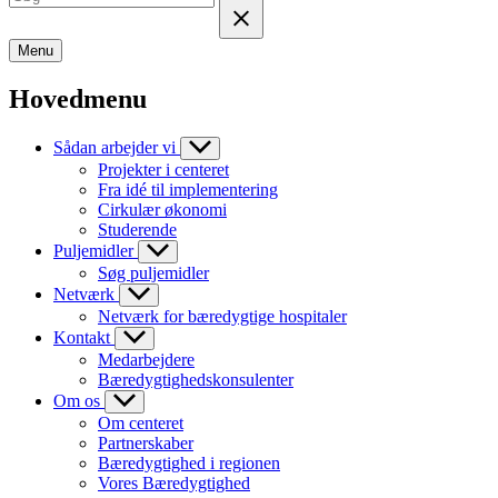
Menu
Hovedmenu
Sådan arbejder vi
Projekter i centeret
Fra idé til implementering
Cirkulær økonomi
Studerende
Puljemidler
Søg puljemidler
Netværk
Netværk for bæredygtige hospitaler
Kontakt
Medarbejdere
Bæredygtighedskonsulenter
Om os
Om centeret
Partnerskaber
Bæredygtighed i regionen
Vores Bæredygtighed