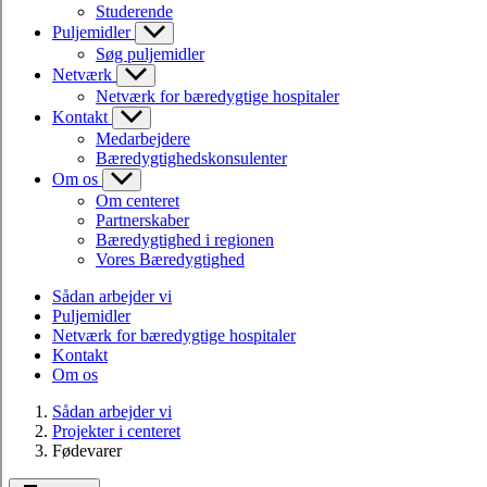
Studerende
Puljemidler
Søg puljemidler
Netværk
Netværk for bæredygtige hospitaler
Kontakt
Medarbejdere
Bæredygtighedskonsulenter
Om os
Om centeret
Partnerskaber
Bæredygtighed i regionen
Vores Bæredygtighed
Sådan arbejder vi
Puljemidler
Netværk for bæredygtige hospitaler
Kontakt
Om os
Sådan arbejder vi
Projekter i centeret
Fødevarer