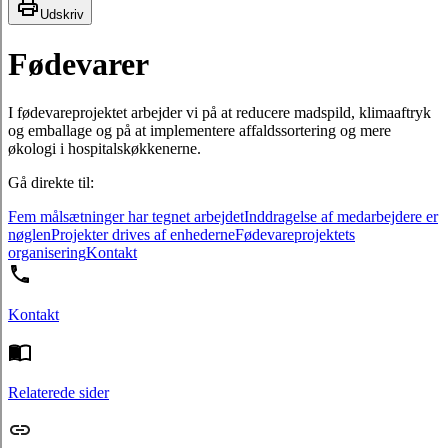
Udskriv
Fødevarer
I fødevareprojektet arbejder vi på at reducere madspild, klimaaftryk
og emballage og på at implementere affaldssortering og mere
økologi i hospitalskøkkenerne.
Gå direkte til:
Fem målsætninger har tegnet arbejdet
Inddragelse af medarbejdere er
nøglen
Projekter drives af enhederne
Fødevareprojektets
organisering
Kontakt
Kontakt
Relaterede sider