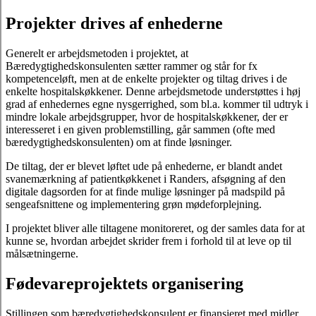
Projekter drives af enhederne
Generelt er arbejdsmetoden i projektet, at
Bæredygtighedskonsulenten sætter rammer og står for fx
kompetenceløft, men at de enkelte projekter og tiltag drives i de
enkelte hospitalskøkkener. Denne arbejdsmetode understøttes i høj
grad af enhedernes egne nysgerrighed, som bl.a. kommer til udtryk i
mindre lokale arbejdsgrupper, hvor de hospitalskøkkener, der er
interesseret i en given problemstilling, går sammen (ofte med
bæredygtighedskonsulenten) om at finde løsninger.
De tiltag, der er blevet løftet ude på enhederne, er blandt andet
svanemærkning af patientkøkkenet i Randers, afsøgning af den
digitale dagsorden for at finde mulige løsninger på madspild på
sengeafsnittene og implementering grøn mødeforplejning.
I projektet bliver alle tiltagene monitoreret, og der samles data for at
kunne se, hvordan arbejdet skrider frem i forhold til at leve op til
målsætningerne.
Fødevareprojektets organisering
Stillingen som bæredygtighedskonsulent er finansieret med midler