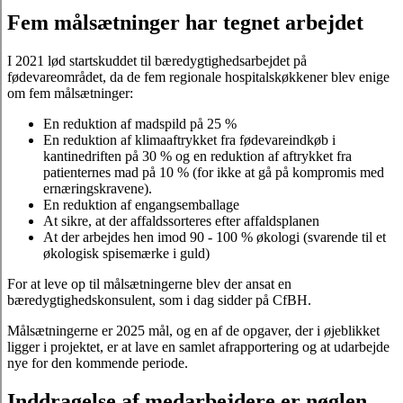
Fem målsætninger har tegnet arbejdet
I 2021 lød startskuddet til bæredygtighedsarbejdet på
fødevareområdet, da de fem regionale hospitalskøkkener blev enige
om fem målsætninger:
En reduktion af madspild på 25 %
En reduktion af klimaaftrykket fra fødevareindkøb i
kantinedriften på 30 % og en reduktion af aftrykket fra
patienternes mad på 10 % (for ikke at gå på kompromis med
ernæringskravene).
En reduktion af engangsemballage
At sikre, at der affaldssorteres efter affaldsplanen
At der arbejdes hen imod 90 - 100 % økologi (svarende til et
økologisk spisemærke i guld)
For at leve op til målsætningerne blev der ansat en
bæredygtighedskonsulent, som i dag sidder på CfBH.
Målsætningerne er 2025 mål, og en af de opgaver, der i øjeblikket
ligger i projektet, er at lave en samlet afrapportering og at udarbejde
nye for den kommende periode.
Inddragelse af medarbejdere er nøglen