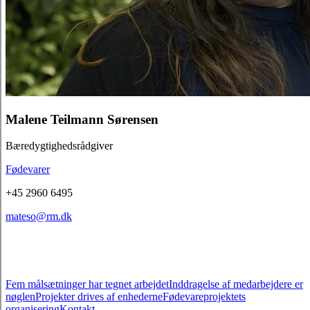
Malene Teilmann Sørensen
Bæredygtighedsrådgiver
Fødevarer
+45 2960 6495
mateso@rm.dk
Fem målsætninger har tegnet arbejdet
Inddragelse af medarbejdere er
nøglen
Projekter drives af enhederne
Fødevareprojektets
organisering
Kontakt